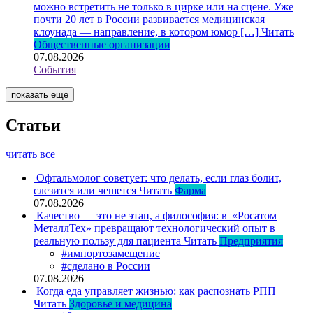
можно встретить не только в цирке или на сцене. Уже
почти 20 лет в России развивается медицинская
клоунада — направление, в котором юмор […]
Читать
Общественные организации
07.08.2026
События
показать еще
Статьи
читать все
Офтальмолог советует: что делать, если глаз болит,
слезится или чешется
Читать
Фарма
07.08.2026
Качество — это не этап, а философия: в «Росатом
МеталлТех» превращают технологический опыт в
реальную пользу для пациента
Читать
Предприятия
#импортозамещение
#сделано в России
07.08.2026
Когда еда управляет жизнью: как распознать РПП
Читать
Здоровье и медицина