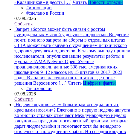
«Калашников» в десять […]
Читать
Новости отрасли
#инновации
#сделано в России
07.08.2026
События
Запрет абортов может быть связан с ростом
суицидальных мыслей у девушек-подростков
Введение
почти полного запрета на аборты в отдельных штатах
США может быть связано с ухудшением психического
здоровья девушек-подростков. К такому выводу пришли
исследователи, опубликовавшие результаты работы в
журнале JAMA Network Open. Ученые
проанализировали данные 338 тыс. американских
школьников 9–12 классов из 15 штатов за 2017–2023
годы. В анализ включили пять штатов, где после
решения Верховного […]
Читать
Цифры и факты
#психология
07.08.2026
События
Неделя клоунов: зачем больницам «специалисты с
красными носами»?
Ежегодно в первую неделю августа
во многих странах отмечают Международную неделю
клоунов — праздник, посвященный артистам, которые
дарят людям улыбки и помогают хотя бы ненадолго
отвлечься от повседневных забот. Но сегодня клоунов