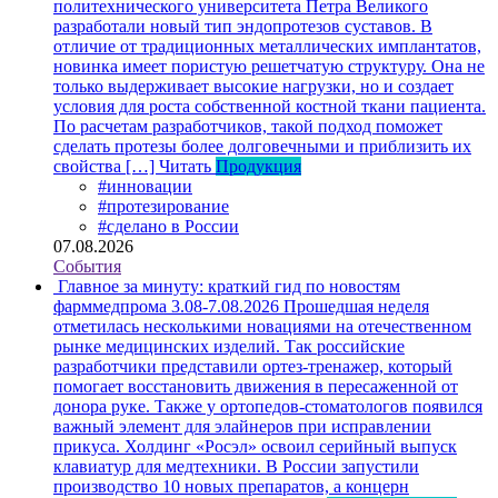
политехнического университета Петра Великого
разработали новый тип эндопротезов суставов. В
отличие от традиционных металлических имплантатов,
новинка имеет пористую решетчатую структуру. Она не
только выдерживает высокие нагрузки, но и создает
условия для роста собственной костной ткани пациента.
По расчетам разработчиков, такой подход поможет
сделать протезы более долговечными и приблизить их
свойства […]
Читать
Продукция
#инновации
#протезирование
#сделано в России
07.08.2026
События
Главное за минуту: краткий гид по новостям
фарммедпрома 3.08-7.08.2026
Прошедшая неделя
отметилась несколькими новациями на отечественном
рынке медицинских изделий. Так российские
разработчики представили ортез-тренажер, который
помогает восстановить движения в пересаженной от
донора руке. Также у ортопедов-стоматологов появился
важный элемент для элайнеров при исправлении
прикуса. Холдинг «Росэл» освоил серийный выпуск
клавиатур для медтехники. В России запустили
производство 10 новых препаратов, а концерн