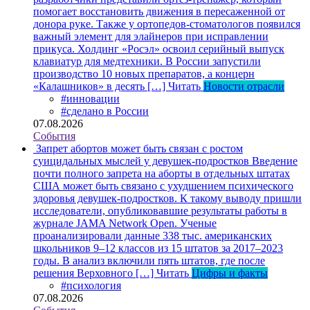
помогает восстановить движения в пересаженной от
донора руке. Также у ортопедов-стоматологов появился
важный элемент для элайнеров при исправлении
прикуса. Холдинг «Росэл» освоил серийный выпуск
клавиатур для медтехники. В России запустили
производство 10 новых препаратов, а концерн
«Калашников» в десять […]
Читать
Новости отрасли
#инновации
#сделано в России
07.08.2026
События
Запрет абортов может быть связан с ростом
суицидальных мыслей у девушек-подростков
Введение
почти полного запрета на аборты в отдельных штатах
США может быть связано с ухудшением психического
здоровья девушек-подростков. К такому выводу пришли
исследователи, опубликовавшие результаты работы в
журнале JAMA Network Open. Ученые
проанализировали данные 338 тыс. американских
школьников 9–12 классов из 15 штатов за 2017–2023
годы. В анализ включили пять штатов, где после
решения Верховного […]
Читать
Цифры и факты
#психология
07.08.2026