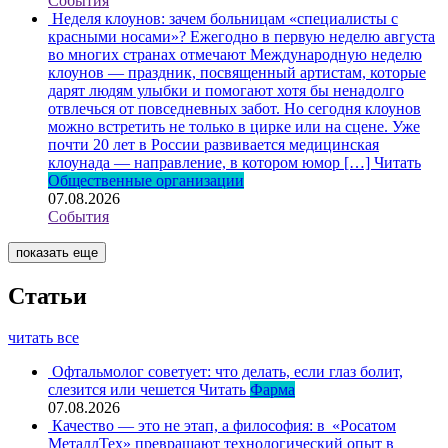
События
Неделя клоунов: зачем больницам «специалисты с
красными носами»?
Ежегодно в первую неделю августа
во многих странах отмечают Международную неделю
клоунов — праздник, посвященный артистам, которые
дарят людям улыбки и помогают хотя бы ненадолго
отвлечься от повседневных забот. Но сегодня клоунов
можно встретить не только в цирке или на сцене. Уже
почти 20 лет в России развивается медицинская
клоунада — направление, в котором юмор […]
Читать
Общественные организации
07.08.2026
События
показать еще
Статьи
читать все
Офтальмолог советует: что делать, если глаз болит,
слезится или чешется
Читать
Фарма
07.08.2026
Качество — это не этап, а философия: в «Росатом
МеталлТех» превращают технологический опыт в