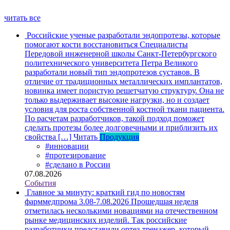
читать все
Российские ученые разработали эндопротезы, которые
помогают кости восстановиться
Специалисты
Передовой инженерной школы Санкт-Петербургского
политехнического университета Петра Великого
разработали новый тип эндопротезов суставов. В
отличие от традиционных металлических имплантатов,
новинка имеет пористую решетчатую структуру. Она не
только выдерживает высокие нагрузки, но и создает
условия для роста собственной костной ткани пациента.
По расчетам разработчиков, такой подход поможет
сделать протезы более долговечными и приблизить их
свойства […]
Читать
Продукция
#инновации
#протезирование
#сделано в России
07.08.2026
События
Главное за минуту: краткий гид по новостям
фарммедпрома 3.08-7.08.2026
Прошедшая неделя
отметилась несколькими новациями на отечественном
рынке медицинских изделий. Так российские
разработчики представили ортез-тренажер, который