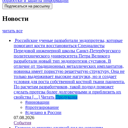
обработки и защиты информации
Новости
читать все
Российские ученые разработали эндопротезы, которые
помогают кости восстановиться
Специалисты
Передовой инженерной школы Санкт-Петербургского
политехнического университета Петра Великого
разработали новый тип эндопротезов суставов. В
отличие от традиционных металлических имплантатов,
новинка имеет пористую решетчатую структуру. Она не
только выдерживает высокие нагрузки, но и создает
условия для роста собственной костной ткани пациента.
По расчетам разработчиков, такой подход поможет
сделать протезы более долговечными и приблизить их
свойства […]
Читать
Продукция
#инновации
#протезирование
#сделано в России
07.08.2026
События
Главное за минуту: краткий гид по новостям