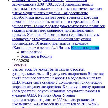
фарммедпрома 3.08-7.08.2026
Прошедшая неделя
отметилась несколькими новациями на отечественном
рынке медицинских изделий. Так российские
разработчики представили ортез-тренажер, который
помогает восстановить движения в пересаженной от
донора руке. Также у ортопедов-стоматологов появился
важный элемент для элайнеров при исправлении
прикуса. Холдинг «Росэл» освоил серийный выпуск
клавиатур для медтехники. В России запустили
производство 10 новых препаратов, а концерн
«Калашников» в десять […]
Читать
Новости отрасли
#инновации
#сделано в России
07.08.2026
События
Запрет абортов может быть связан с ростом
суицидальных мыслей у девушек-подростков
Введение
почти полного запрета на аборты в отдельных штатах
США может быть связано с ухудшением психического
здоровья девушек-подростков. К такому выводу пришли
исследователи, опубликовавшие результаты работы в
журнале JAMA Network Open. Ученые
проанализировали данные 338 тыс. американских
школьников 9–12 классов из 15 штатов за 2017–2023