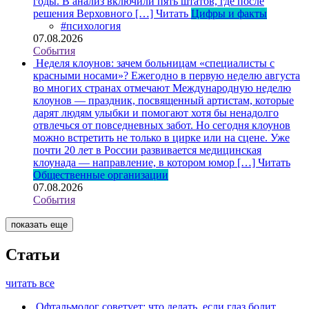
годы. В анализ включили пять штатов, где после
решения Верховного […]
Читать
Цифры и факты
#психология
07.08.2026
События
Неделя клоунов: зачем больницам «специалисты с
красными носами»?
Ежегодно в первую неделю августа
во многих странах отмечают Международную неделю
клоунов — праздник, посвященный артистам, которые
дарят людям улыбки и помогают хотя бы ненадолго
отвлечься от повседневных забот. Но сегодня клоунов
можно встретить не только в цирке или на сцене. Уже
почти 20 лет в России развивается медицинская
клоунада — направление, в котором юмор […]
Читать
Общественные организации
07.08.2026
События
показать еще
Статьи
читать все
Офтальмолог советует: что делать, если глаз болит,