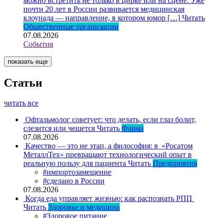
можно встретить не только в цирке или на сцене. Уже
почти 20 лет в России развивается медицинская
клоунада — направление, в котором юмор […]
Читать
Общественные организации
07.08.2026
События
показать еще
Статьи
читать все
Офтальмолог советует: что делать, если глаз болит,
слезится или чешется
Читать
Фарма
07.08.2026
Качество — это не этап, а философия: в «Росатом
МеталлТех» превращают технологический опыт в
реальную пользу для пациента
Читать
Предприятия
#импортозамещение
#сделано в России
07.08.2026
Когда еда управляет жизнью: как распознать РПП
Читать
Здоровье и медицина
#Здоровое питание