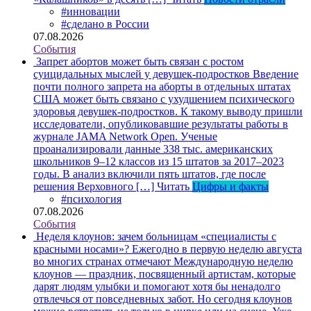
#инновации
#сделано в России
07.08.2026
События
Запрет абортов может быть связан с ростом
суицидальных мыслей у девушек-подростков
Введение
почти полного запрета на аборты в отдельных штатах
США может быть связано с ухудшением психического
здоровья девушек-подростков. К такому выводу пришли
исследователи, опубликовавшие результаты работы в
журнале JAMA Network Open. Ученые
проанализировали данные 338 тыс. американских
школьников 9–12 классов из 15 штатов за 2017–2023
годы. В анализ включили пять штатов, где после
решения Верховного […]
Читать
Цифры и факты
#психология
07.08.2026
События
Неделя клоунов: зачем больницам «специалисты с
красными носами»?
Ежегодно в первую неделю августа
во многих странах отмечают Международную неделю
клоунов — праздник, посвященный артистам, которые
дарят людям улыбки и помогают хотя бы ненадолго
отвлечься от повседневных забот. Но сегодня клоунов