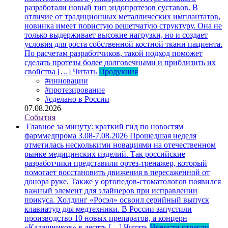
разработали новый тип эндопротезов суставов. В
отличие от традиционных металлических имплантатов,
новинка имеет пористую решетчатую структуру. Она не
только выдерживает высокие нагрузки, но и создает
условия для роста собственной костной ткани пациента.
По расчетам разработчиков, такой подход поможет
сделать протезы более долговечными и приблизить их
свойства […]
Читать
Продукция
#инновации
#протезирование
#сделано в России
07.08.2026
События
Главное за минуту: краткий гид по новостям
фарммедпрома 3.08-7.08.2026
Прошедшая неделя
отметилась несколькими новациями на отечественном
рынке медицинских изделий. Так российские
разработчики представили ортез-тренажер, который
помогает восстановить движения в пересаженной от
донора руке. Также у ортопедов-стоматологов появился
важный элемент для элайнеров при исправлении
прикуса. Холдинг «Росэл» освоил серийный выпуск
клавиатур для медтехники. В России запустили
производство 10 новых препаратов, а концерн
«Калашников» в десять […]
Читать
Новости отрасли