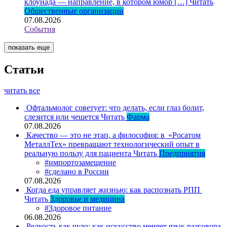
клоунада — направление, в котором юмор […]
Читать
Общественные организации
07.08.2026
События
показать еще
Статьи
читать все
Офтальмолог советует: что делать, если глаз болит,
слезится или чешется
Читать
Фарма
07.08.2026
Качество — это не этап, а философия: в «Росатом
МеталлТех» превращают технологический опыт в
реальную пользу для пациента
Читать
Предприятия
#импортозамещение
#сделано в России
07.08.2026
Когда еда управляет жизнью: как распознать РПП
Читать
Здоровье и медицина
#Здоровое питание
06.08.2026
Редкость как чудо: как искусство меняет язык разговора