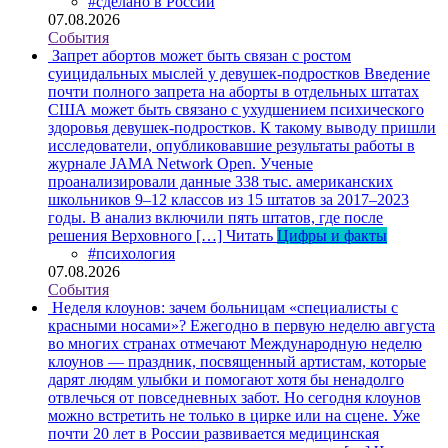
#сделано в России
07.08.2026
События
Запрет абортов может быть связан с ростом
суицидальных мыслей у девушек-подростков
Введение
почти полного запрета на аборты в отдельных штатах
США может быть связано с ухудшением психического
здоровья девушек-подростков. К такому выводу пришли
исследователи, опубликовавшие результаты работы в
журнале JAMA Network Open. Ученые
проанализировали данные 338 тыс. американских
школьников 9–12 классов из 15 штатов за 2017–2023
годы. В анализ включили пять штатов, где после
решения Верховного […]
Читать
Цифры и факты
#психология
07.08.2026
События
Неделя клоунов: зачем больницам «специалисты с
красными носами»?
Ежегодно в первую неделю августа
во многих странах отмечают Международную неделю
клоунов — праздник, посвященный артистам, которые
дарят людям улыбки и помогают хотя бы ненадолго
отвлечься от повседневных забот. Но сегодня клоунов
можно встретить не только в цирке или на сцене. Уже
почти 20 лет в России развивается медицинская