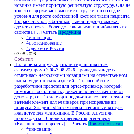
новинка имеет пористую решетчатую структуру. Она не
только выдерживает высокие нагрузки, но и создает
условия для роста собственной костной ткани пациента.
По расчетам разработчиков, такой подход поможет
сделать протезы более долговечными и приблизить их
свойства […]
Читать
Продукция
#инновации
#протезирование
#сделано в России
07.08.2026
События
Главное за минуту: краткий гид по новостям
фарммедпрома 3.08-7.08.2026
Прошедшая неделя
отметилась несколькими новациями на отечественном
рынке медицинских изделий. Так российские
разработчики представили ортез-тренажер, который
помогает восстановить движения в пересаженной от
донора руке. Также у ортопедов-стоматологов появился
важный элемент для элайнеров при исправлении
прикуса. Холдинг «Росэл» освоил серийный выпуск
клавиатур для медтехники. В России запустили
производство 10 новых препаратов, а концерн
«Калашников» в десять […]
Читать
Новости отрасли
#инновации