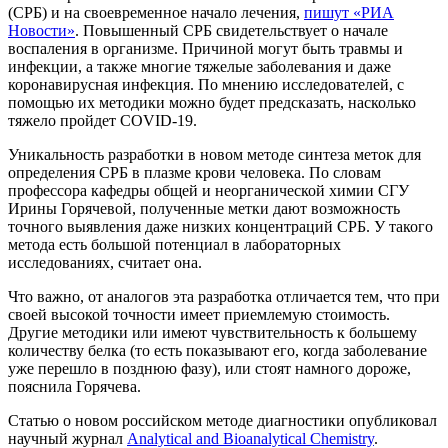
(СРБ) и на своевременное начало лечения,
пишут «РИА
Новости»
. Повышенный СРБ свидетельствует о начале
воспаления в организме. Причиной могут быть травмы и
инфекции, а также многие тяжелые заболевания и даже
коронавирусная инфекция. По мнению исследователей, с
помощью их методики можно будет предсказать, насколько
тяжело пройдет COVID-19.
Уникальность разработки в новом методе синтеза меток для
определения СРБ в плазме крови человека. По словам
профессора кафедры общей и неорганической химии СГУ
Ирины Горячевой, полученные метки дают возможность
точного выявления даже низких концентраций СРБ. У такого
метода есть большой потенциал в лабораторных
исследованиях, считает она.
Что важно, от аналогов эта разработка отличается тем, что при
своей высокой точности имеет приемлемую стоимость.
Другие методики или имеют чувствительность к большему
количеству белка (то есть показывают его, когда заболевание
уже перешло в позднюю фазу), или стоят намного дороже,
пояснила Горячева.
Статью о новом российском методе диагностики опубликовал
научный журнал
Analytical and Bioanalytical Chemistry
.