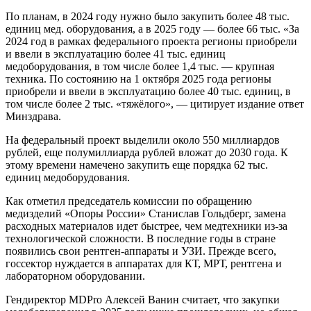
По планам, в 2024 году нужно было закупить более 48 тыс.
единиц мед. оборудования, а в 2025 году — более 66 тыс. «За
2024 год в рамках федерального проекта регионы приобрели
и ввели в эксплуатацию более 41 тыс. единиц
медоборудования, в том числе более 1,4 тыс. — крупная
техника. По состоянию на 1 октября 2025 года регионы
приобрели и ввели в эксплуатацию более 40 тыс. единиц, в
том числе более 2 тыс. «тяжёлого», — цитирует издание ответ
Минздрава.
На федеральный проект выделили около 550 миллиардов
рублей, еще полумиллиарда рублей вложат до 2030 года. К
этому времени намечено закупить еще порядка 62 тыс.
единиц медоборудования.
Как отметил председатель комиссии по обращению
медизделий «Опоры России» Станислав Гольдберг, замена
расходных материалов идет быстрее, чем медтехники из-за
технологической сложности. В последние годы в стране
появились свои рентген-аппараты и УЗИ. Прежде всего,
госсектор нуждается в аппаратах для КТ, МРТ, рентгена и
лабораторном оборудовании.
Гендиректор MDPro Алексей Ванин считает, что закупки