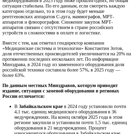
медоборудования в 2025 году ниже прошлогодних, но общая
ситуация стабильна. По его данным, если смотреть каждую
категорию отдельно, то в этом году будет меньше
рентгеновских аппаратов C-дуга, маммографов, МРТ-
аппаратов и флюорографов. Снижение закупок МРТ-
аппаратов связано с отсутствием в стране российских
устройств и сложностями в оплате и логистике.
Вместе с тем, как отметил гендиректор компании
«Медицинские системы и технологии» Константин Зотов,
доля отечественных производителей увеличивается на 20% на
протяжении последних нескольких лет. По информации
Минздрава, в 2024 году из замененного оборудования доля
российской техники составила более 57%, в 2025 году —
более 63%.
По данным местных Минздравов, которую приводит
издание, ситуация с заменой оборудования в регионах
России отличается:
В
Забайкальском крае
в 2024 году установили почти
4,1 тыс. единиц медицинского оборудования в 36
медучреждениях. На конец октября 2025 года в этом
регионе закупили и установили почти 1,5 тыс. единиц
оборудования в 21 медучреждении. Процент
износившегося оборудования в Забайкальском крае