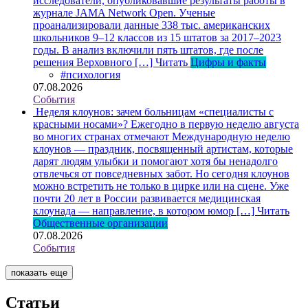
исследователи, опубликовавшие результаты работы в
журнале JAMA Network Open. Ученые
проанализировали данные 338 тыс. американских
школьников 9–12 классов из 15 штатов за 2017–2023
годы. В анализ включили пять штатов, где после
решения Верховного […]
Читать
Цифры и факты
#психология
07.08.2026
События
Неделя клоунов: зачем больницам «специалисты с
красными носами»?
Ежегодно в первую неделю августа
во многих странах отмечают Международную неделю
клоунов — праздник, посвященный артистам, которые
дарят людям улыбки и помогают хотя бы ненадолго
отвлечься от повседневных забот. Но сегодня клоунов
можно встретить не только в цирке или на сцене. Уже
почти 20 лет в России развивается медицинская
клоунада — направление, в котором юмор […]
Читать
Общественные организации
07.08.2026
События
показать еще
Статьи