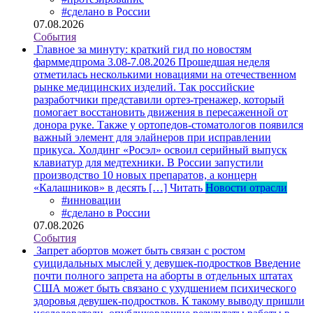
#сделано в России
07.08.2026
События
Главное за минуту: краткий гид по новостям
фарммедпрома 3.08-7.08.2026
Прошедшая неделя
отметилась несколькими новациями на отечественном
рынке медицинских изделий. Так российские
разработчики представили ортез-тренажер, который
помогает восстановить движения в пересаженной от
донора руке. Также у ортопедов-стоматологов появился
важный элемент для элайнеров при исправлении
прикуса. Холдинг «Росэл» освоил серийный выпуск
клавиатур для медтехники. В России запустили
производство 10 новых препаратов, а концерн
«Калашников» в десять […]
Читать
Новости отрасли
#инновации
#сделано в России
07.08.2026
События
Запрет абортов может быть связан с ростом
суицидальных мыслей у девушек-подростков
Введение
почти полного запрета на аборты в отдельных штатах
США может быть связано с ухудшением психического
здоровья девушек-подростков. К такому выводу пришли