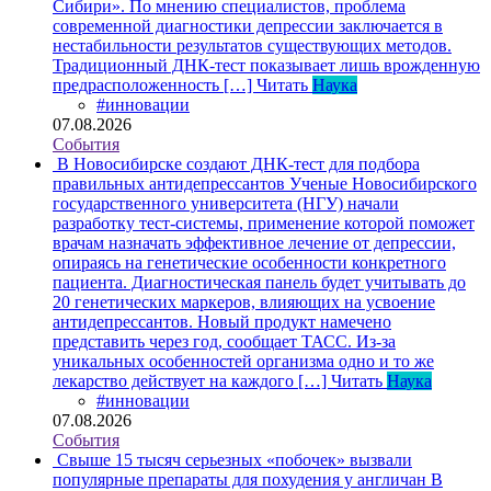
Сибири». По мнению специалистов, проблема
современной диагностики депрессии заключается в
нестабильности результатов существующих методов.
Традиционный ДНК-тест показывает лишь врожденную
предрасположенность […]
Читать
Наука
#инновации
07.08.2026
События
В Новосибирске создают ДНК-тест для подбора
правильных антидепрессантов
Ученые Новосибирского
государственного университета (НГУ) начали
разработку тест-системы, применение которой поможет
врачам назначать эффективное лечение от депрессии,
опираясь на генетические особенности конкретного
пациента. Диагностическая панель будет учитывать до
20 генетических маркеров, влияющих на усвоение
антидепрессантов. Новый продукт намечено
представить через год, сообщает ТАСС. Из-за
уникальных особенностей организма одно и то же
лекарство действует на каждого […]
Читать
Наука
#инновации
07.08.2026
События
Свыше 15 тысяч серьезных «побочек» вызвали
популярные препараты для похудения у англичан
В