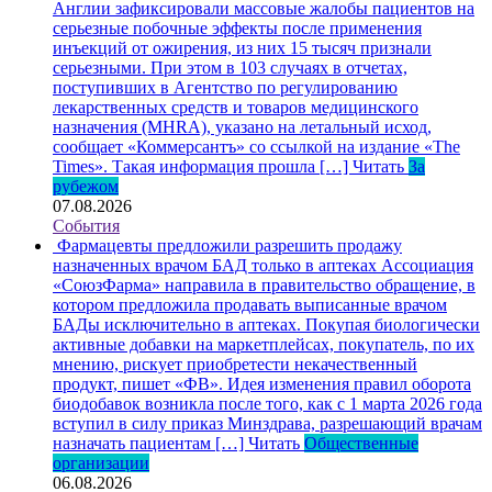
Англии зафиксировали массовые жалобы пациентов на
серьезные побочные эффекты после применения
инъекций от ожирения, из них 15 тысяч признали
серьезными. При этом в 103 случаях в отчетах,
поступивших в Агентство по регулированию
лекарственных средств и товаров медицинского
назначения (MHRA), указано на летальный исход,
сообщает «Коммерсантъ» со ссылкой на издание «The
Times». Такая информация прошла […]
Читать
За
рубежом
07.08.2026
События
Фармацевты предложили разрешить продажу
назначенных врачом БАД только в аптеках
Ассоциация
«СоюзФарма» направила в правительство обращение, в
котором предложила продавать выписанные врачом
БАДы исключительно в аптеках. Покупая биологически
активные добавки на маркетплейсах, покупатель, по их
мнению, рискует приобретести некачественный
продукт, пишет «ФВ». Идея изменения правил оборота
биодобавок возникла после того, как с 1 марта 2026 года
вступил в силу приказ Минздрава, разрешающий врачам
назначать пациентам […]
Читать
Общественные
организации
06.08.2026