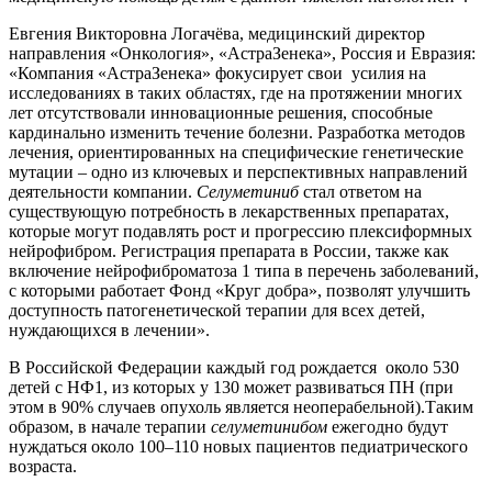
Евгения Викторовна Логачёва, медицинский директор
направления «Онкология», «АстраЗенека», Россия и Евразия:
«Компания «АстраЗенека» фокусирует свои усилия на
исследованиях в таких областях, где на протяжении многих
лет отсутствовали инновационные решения, способные
кардинально изменить течение болезни. Разработка методов
лечения, ориентированных на специфические генетические
мутации – одно из ключевых и перспективных направлений
деятельности компании.
Селуметиниб
стал ответом на
существующую потребность в лекарственных препаратах,
которые могут подавлять рост и прогрессию плексиформных
нейрофибром. Регистрация препарата в России, также как
включение нейрофиброматоза 1 типа в перечень заболеваний,
с которыми работает Фонд «Круг добра», позволят улучшить
доступность патогенетической терапии для всех детей,
нуждающихся в лечении».
В Российской Федерации каждый год рождается около 530
детей с НФ1, из которых у 130 может развиваться ПН (при
этом в 90% случаев опухоль является неоперабельной).Таким
образом, в начале терапии
селуметинибом
ежегодно будут
нуждаться около 100–110 новых пациентов педиатрического
возраста.