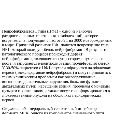
Нейрофиброматоз 1 типа (НФ1) – одно из наиболее
распространенных генетических заболеваний, которое
встречается в популяции с частотой 1 на 3000 новорожденных
в мире. Причиной развития НФ1 является повреждение гена
NF1, который кодирует белок нейрофибромин. В результате
патологического процесса происходит дефект
нейрофибромина, являющегося супрессором опухолевого
роста, и запускается неконтролируемая пролиферация клеток.
У 30-50% пациентов с НФ1 опухоли образуются на оболочках
нервов (плексиформные нейрофибромы) и могут приводить к
таким клиническим проблемам как обезображивание
внешности, двигательные нарушения, боль, дисфункция
дыхательных путей, нарушение зрения, проблемы с мочевым
пузырем и кишечником, а также могут трансформироваться в
злокачественные опухоли на оболочках периферических
нервов.
Селуметиниб
– пероральный селективный ингибитор
фермента MEK, одного из компонентов сигнального пути