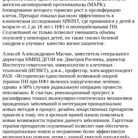
митоген-активируемой протеинкиназы (MAPK),
блокирование которого тормозит рост и пролиферацию
клеток. Препарат показал высокую эффективность в
клиническом исследовании SPRINT, где применялся у детей в
возрасте от 2 до 18 лет с НФ1 и неоперабельными ПН.
Селуметиниб
не только позволил уменьшить объемы
опухолей у некоторых детей, но также снизил болевой
синдром и улучшил качество жизни пациентов.
Алексей Александрович Масчан, заместитель генерального
директора НМИЦ ДГОИ им. Дмитрия Рогачева, директор
Института гематологии, иммунологии и клеточных
технологий (ИГИКТ), д.м.н., профессор, член-корреспондент
РАН: «Исторически единственной возможной опцией
терапии ПН при НФ1 являлось хирургическое лечение,
однако в 90% случаев радикальную операцию провести
невозможно. К счастью, революционный прогресс в
расшифровке тонких молекулярно-генетических механизмов
врожденных заболеваний и интеграция принципиально
новых методов в процесс дизайна лекарственных препаратов
привели к тому, что в арсенале врачей начали появляться
новые возможности терапии данного заболевания. Таргетная
терапия препаратом
селуметиниб
позволит нам обеспечить
принципиально новую и несравнимо более эффективную
медицинскую помощь детям с данной тяжелой патологией».