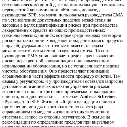
(технологических) линий даже на минимальную возможность
перекрестной контаминации. «Конечно, до выхода
руководства ISPE, мы могли пользоваться руководством ЕМА
по установлению допустимых пределов воздействия на
здоровье в целях идентификации рисков при производстве
лекарственных средств на общих производственных
(технологических) линиях, которое среди базовых категорий
рисков на таких линиях выделяет попадание одного продукта
в другой, удержание/остаточные примеси, передача
механическим путем и/или воздушным путем. То есть
руководство ЕМА устанавливает пределы для выявления
рисков перекрестной контаминации при совмещенном
использовании оборудования, но не устанавливает пределы
чистоты оборудования. Оно предоставляет понимание
ограничений в части эффективности процедур очистки. Тем
самым у регуляторов, и у производителей оставался запрос на
детальное описание всех аспектов управления рисками,
жизненного цикла и критериев приемлемости валидации
очистки, методик очистки, — отмечает
Andreas Schreiner
. –
«Руководство ISPE: Жизненный цикл валидации очистки –
применение, методы и контроль» стало своего рода
справочником по модели жизненного цикла очистки и
ответом на запрос со стороны регуляторов. В нем даны
рекомендации по определению пределов при визуальном