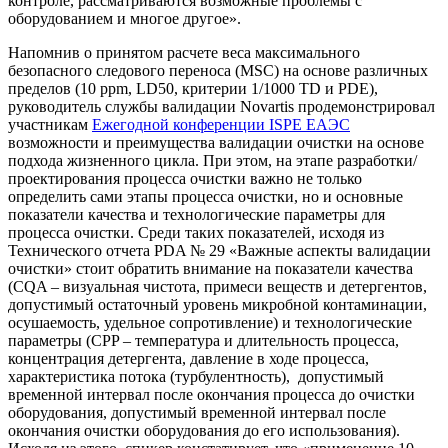
контроле, рассматриваются возможные проблемы с
оборудованием и многое другое».
Напомнив о принятом расчете веса максимального
безопасного следового переноса (MSC) на основе различных
пределов (10 ppm, LD50, критерии 1/1000 TD и PDE),
руководитель службы валидации Novartis продемонстрировал
участникам
Ежегодной конференции ISPE ЕАЭС
возможности и преимущества валидации очистки на основе
подхода жизненного цикла. При этом, на этапе разработки/
проектирования процесса очистки важно не только
определить сами этапы процесса очистки, но и основные
показатели качества и технологические параметры для
процесса очистки. Среди таких показателей, исходя из
Технического отчета PDA № 29 «Важные аспекты валидации
очистки» стоит обратить внимание на показатели качества
(CQA – визуальная чистота, примеси веществ и детергентов,
допустимый остаточный уровень микробной контаминации,
осушаемость, удельное сопротивление) и технологические
параметры (CPP – температура и длительность процесса,
концентрация детергента, давление в ходе процесса,
характеристика потока (турбулентность), допустимый
временной интервал после окончания процесса до очистки
оборудования, допустимый временной интервал после
окончания очистки оборудования до его использования).