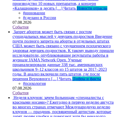
производство 10 новых препаратов, а концерн
«Калашников» в десять […]
Читать
Новости отрасли
#инновации
#сделано в России
07.08.2026
События
Запрет абортов может быть связан с ростом
суицидальных мыслей у девушек-подростков
Введение
почти полного запрета на аборты в отдельных штатах
США может быть связано с ухудшением психического
здоровья девушек-подростков. К такому выводу пришли
исследователи, опубликовавшие результаты работы в
журнале JAMA Network Open. Ученые
проанализировали данные 338 тыс. американских
школьников 9–12 классов из 15 штатов за 2017–2023
годы. В анализ включили пять штатов, где после
решения Верховного […]
Читать
Цифры и факты
#психология
07.08.2026
События
Неделя клоунов: зачем больницам «специалисты с
красными носами»?
Ежегодно в первую неделю августа
во многих странах отмечают Международную неделю
клоунов — праздник, посвященный артистам, которые
дарят людям улыбки и помогают хотя бы ненадолго