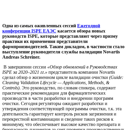
Одна из самых оживленных сессий
Ежегодной
конференции ISPE ЕАЭС
касается обзора новых
руководств ISPE, которые представляют через призму
практики их применения представители
фармпроизводителей. Таким докладом, в частности стало
выступление руководителя службы валидации Novartis
Andreas Schreiner.
В завершении сессии
«Обзор обновлений в Руководствах
ISPE за 2020–2021 гг.»
представитель компании Novartis
сделал обзор о жизненном цикле валидации очистки
(Guide:
Cleaning Validation Lifecycle — Applications, Methods, &
Controls)
. Это руководство, по словам спикера, содержит
практические рекомендации для фармацевтических
производств в части разработки и внедрении программ
очистки. Сегодня регуляторы ожидают разработки и
утверждения соответствующей программы очистки, т.к. эта
деятельность гарантирует контроль рисков загрязнения и
перекрестной контаминации и сведение таких рисков к
минимуму, что обеспечивает высокое качество препарата и
безопасность пациентов за счет проверки производственных