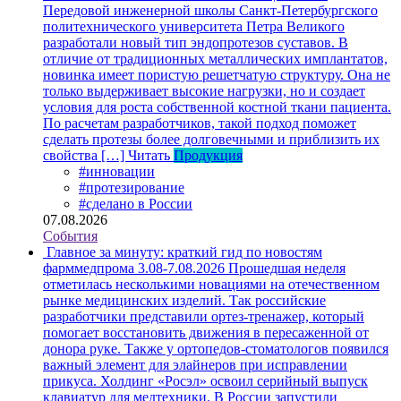
Передовой инженерной школы Санкт-Петербургского
политехнического университета Петра Великого
разработали новый тип эндопротезов суставов. В
отличие от традиционных металлических имплантатов,
новинка имеет пористую решетчатую структуру. Она не
только выдерживает высокие нагрузки, но и создает
условия для роста собственной костной ткани пациента.
По расчетам разработчиков, такой подход поможет
сделать протезы более долговечными и приблизить их
свойства […]
Читать
Продукция
#инновации
#протезирование
#сделано в России
07.08.2026
События
Главное за минуту: краткий гид по новостям
фарммедпрома 3.08-7.08.2026
Прошедшая неделя
отметилась несколькими новациями на отечественном
рынке медицинских изделий. Так российские
разработчики представили ортез-тренажер, который
помогает восстановить движения в пересаженной от
донора руке. Также у ортопедов-стоматологов появился
важный элемент для элайнеров при исправлении
прикуса. Холдинг «Росэл» освоил серийный выпуск
клавиатур для медтехники. В России запустили