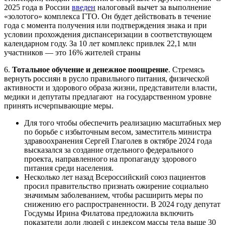
2025 года в России
введен
налоговый вычет за выполнение
«золотого» комплекса ГТО. Он будет действовать в течение
года с момента получения или подтверждения знака и при
условии прохождения диспансеризации в соответствующем
календарном году. За 10 лет комплекс привлек 22,1 млн
участников — это 16% жителей страны
6.
Тотальное обучение и денежное поощрение
. Стремясь
вернуть россиян в русло правильного питания, физической
активности и здорового образа жизни, представители власти,
медики и депутаты предлагают на государственном уровне
принять исчерпывающие меры.
Для того чтобы обеспечить реализацию масштабных мер
по борьбе с избыточным весом, заместитель министра
здравоохранения Сергей Глаголев в октябре 2024 года
высказался за создание отдельного федерального
проекта, направленного на пропаганду здорового
питания среди населения.
Несколько лет назад Всероссийский союз пациентов
просил правительство признать ожирение социально
значимым заболеванием, чтобы расширить меры по
снижению его распространенности. В 2024 году депутат
Госдумы Ирина Филатова предложила включить
показатели доли людей с индексом массы тела выше 30