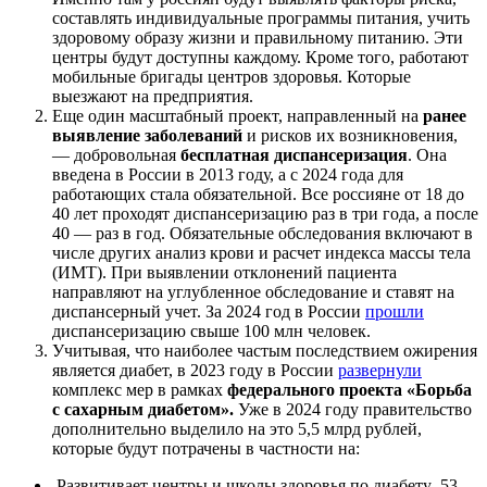
составлять индивидуальные программы питания, учить
здоровому образу жизни и правильному питанию. Эти
центры будут доступны каждому. Кроме того, работают
мобильные бригады центров здоровья. Которые
выезжают на предприятия.
Еще один масштабный проект, направленный на
ранее
выявление заболеваний
и рисков их возникновения,
— добровольная
бесплатная диспансеризация
. Она
введена в России в 2013 году, а с 2024 года для
работающих стала обязательной. Все россияне от 18 до
40 лет проходят диспансеризацию раз в три года, а после
40 — раз в год. Обязательные обследования включают в
числе других анализ крови и расчет индекса массы тела
(ИМТ). При выявлении отклонений пациента
направляют на углубленное обследование и ставят на
диспансерный учет. За 2024 год в России
прошли
диспансеризацию свыше 100 млн человек.
Учитывая, что наиболее частым последствием ожирения
является диабет, в 2023 году в России
развернули
комплекс мер в рамках
федерального проекта «Борьба
с сахарным диабетом».
Уже в 2024 году правительство
дополнительно выделило на это 5,5 млрд рублей,
которые будут потрачены в частности на:
Развитивает центры и школы здоровья по диабету
.
53