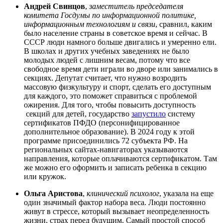
Андрей Свинцов
,
заместитель председателя
комитета Госдумы по информационной политике,
информационным технологиям и связи
, сравнил, каким
было население страны в советское время и сейчас. В
СССР люди намного больше двигались и умеренно ели.
В школах и других учебных заведениях не было
молодых людей с лишним весам, потому что все
свободное время дети играли во дворе или занимались в
секциях. Депутат считает, что нужно возродить
массовую физкультуру и спорт, сделать его доступным
для каждого, это поможет справиться с проблемой
ожирения. Для того, чтобы повысить доступность
секций для детей, государство
запустило
систему
сертификатов ПФДО (персонифицированное
дополнительное образование). В 2024 году к этой
программе присоединились 72 субъекта РФ. На
региональных сайтах-навигаторах указываются
направления, которые оплачиваются сертификатом. Там
же можно его оформить и записать ребенка в секцию
или кружок.
Ольга Аристова
,
клинический психолог
, указала на еще
один значимый фактор набора веса. Люди постоянно
живут в стрессе, который вызывает неопределенность
жизни, страх перед будущим. Самый простой способ