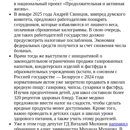
в национальный проект «Продолжительная и активная
жизнь».
В январе 2025 года Андрей Свинцов, зампред думского
комитета, предложил работодателям поощрять
сотрудников, которые избавляются от лишнего веса,
оплачивая сброшенные килограммы. В свою очередь,
для таких работодателей государство должно
предусмотреть налоговые послабления. Экономия
федеральных средств получится за счет снижения числа
больных.
Врачи тогда же выступили с инициативой о
законодательном ограничении продажи газированных
напитков, кондитерских изделий и фастфуда в
образовательных учреждениях (кстати, в союзном с
Россией государстве — Беларуси с 2024 года
нормативным актом уже запретили продавать в школах
вредную пищу: газировку, чипсы, сухарики и фастфуд.
Изучив предпочтения детей, для школ составили более
320 рецептов здоровых блюд). Также медики
предложили ввести налог на сладости, чтобы сделать
вредные продукты менее доступными. Кроме того,
важно проводить в детских садах и школах уроки
здорового питания, а также учить этому родителей.
Уже в этом году депутат ГД Виталий Милонов
направил
обращение в адрес замминистра Михаила Мурашко. В