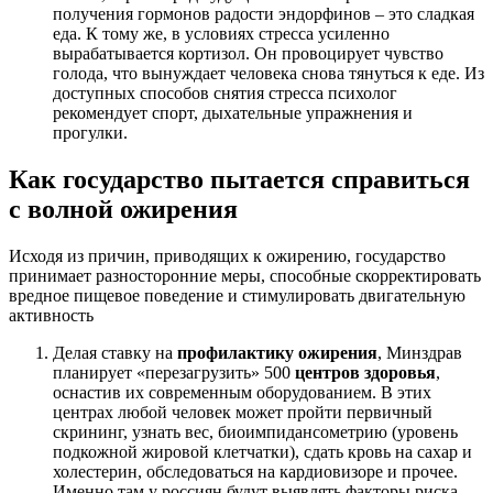
получения гормонов радости эндорфинов – это сладкая
еда. К тому же, в условиях стресса усиленно
вырабатывается кортизол. Он провоцирует чувство
голода, что вынуждает человека снова тянуться к еде. Из
доступных способов снятия стресса психолог
рекомендует спорт, дыхательные упражнения и
прогулки.
Как государство пытается справиться
с волной ожирения
Исходя из причин, приводящих к ожирению, государство
принимает разносторонние меры, способные скорректировать
вредное пищевое поведение и стимулировать двигательную
активность
Делая ставку на
профилактику ожирения
, Минздрав
планирует «перезагрузить» 500
центров здоровья
,
оснастив их современным оборудованием. В этих
центрах любой человек может пройти первичный
скрининг, узнать вес, биоимпидансометрию (уровень
подкожной жировой клетчатки), сдать кровь на сахар и
холестерин, обследоваться на кардиовизоре и прочее.
Именно там у россиян будут выявлять факторы риска,