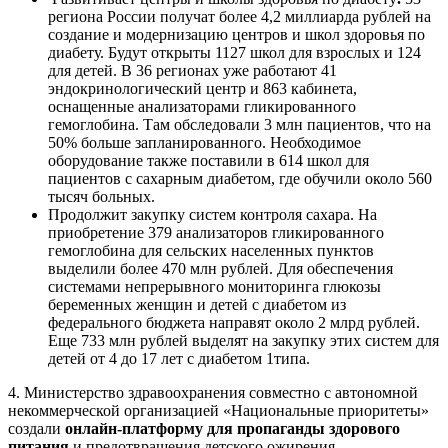
региона России получат более 4,2 миллиарда рублей на
создание и модернизацию центров и школ здоровья по
диабету. Будут открыты 1127 школ для взрослых и 124
для детей. В 36 регионах уже работают 41
эндокринологический центр и 863 кабинета,
оснащенные анализаторами гликированного
гемоглобина. Там обследовали 3 млн пациентов, что на
50% больше запланированного. Необходимое
оборудование также поставили в 614 школ для
пациентов с сахарным диабетом, где обучили около 560
тысяч больных.
Продолжит закупку систем контроля сахара. На
приобретение 379 анализаторов гликированного
гемоглобина для сельских населенных пунктов
выделили более 470 млн рублей. Для обеспечения
системами непрерывного мониторинга глюкозы
беременных женщин и детей с диабетом из
федерального бюджета направят около 2 млрд рублей.
Еще 733 млн рублей выделят на закупку этих систем для
детей от 4 до 17 лет с диабетом 1типа.
4. Министерство здравоохранения совместно с автономной
некоммерческой организацией «Национальные приоритеты»
создали
онлайн-платформу для пропаганды здорового
питания
и предотвращения детского ожирения.