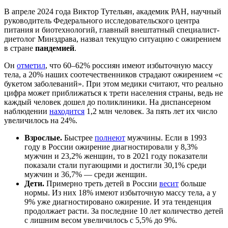
В апреле 2024 года Виктор Тутельян, академик РАН, научный
руководитель Федерального исследовательского центра
питания и биотехнологий, главный внештатный специалист-
диетолог Минздрава, назвал текущую ситуацию с ожирением
в стране
пандемией
.
Он
отметил
, что 60–62% россиян имеют избыточную массу
тела, а 20% наших соотечественников страдают ожирением «с
букетом заболеваний». При этом медики считают, что реально
цифра может приближаться к трети населения страны, ведь не
каждый человек дошел до поликлиники. На диспансерном
наблюдении
находится
1,2 млн человек. За пять лет их число
увеличилось на 24%.
Взрослые.
Быстрее
полнеют
мужчины. Если в 1993
году в России ожирение диагностировали у 8,3%
мужчин и 23,2% женщин, то в 2021 году показатели
показали стали пугающими и достигли 30,1% среди
мужчин и 36,7% — среди женщин.
Дети.
Примерно треть детей в России
весит
больше
нормы. Из них 18% имеют избыточную массу тела, а у
9% уже диагностировано ожирение. И эта тенденция
продолжает расти. За последние 10 лет количество детей
с лишним весом увеличилось с 5,5% до 9%.