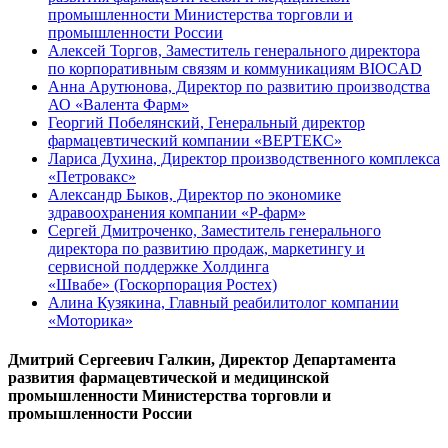
промышленности Министерства торговли и
промышленности России
Алексей Торгов, Заместитель генерального директора
по корпоративным связям и коммуникациям BIOCAD
Анна Арутюнова, Директор по развитию производства
АО «Валента Фарм»
Георгий Побелянский, Генеральный директор
фармацевтический компании «ВЕРТЕКС»
Лариса Духина, Директор производственного комплекса
«Петровакс»
Александр Быков, Директор по экономике
здравоохранения компании «Р-фарм»
Сергей Дмитроченко, Заместитель генерального
директора по развитию продаж, маркетингу и
сервисной поддержке Холдинга
«Швабе» (Госкорпорация Ростех)
Алина Кузякина, Главный реабилитолог компании
«Моторика»
Дмитрий Сергеевич Галкин, Директор Департамента
развития фармацевтической и медицинской
промышленности Министерства торговли и
промышленности России