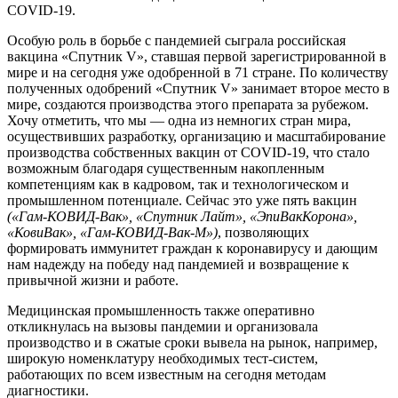
COVID-19.
Особую роль в борьбе с пандемией сыграла российская
вакцина «Спутник V», ставшая первой зарегистрированной в
мире и на сегодня уже одобренной в 71 стране. По количеству
полученных одобрений «Спутник V» занимает второе место в
мире, создаются производства этого препарата за рубежом.
Хочу отметить, что мы — одна из немногих стран мира,
осуществивших разработку, организацию и масштабирование
производства собственных вакцин от COVID-19, что стало
возможным благодаря существенным накопленным
компетенциям как в кадровом, так и технологическом и
промышленном потенциале. Сейчас это уже пять вакцин
(«Гам-КОВИД-Вак», «Спутник Лайт», «ЭпиВакКорона»,
«КовиВак», «Гам-КОВИД-Вак-М»)
, позволяющих
формировать иммунитет граждан к коронавирусу и дающим
нам надежду на победу над пандемией и возвращение к
привычной жизни и работе.
Медицинская промышленность также оперативно
откликнулась на вызовы пандемии и организовала
производство и в сжатые сроки вывела на рынок, например,
широкую номенклатуру необходимых тест-систем,
работающих по всем известным на сегодня методам
диагностики.