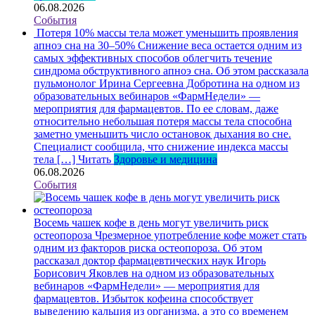
06.08.2026
События
Потеря 10% массы тела может уменьшить проявления
апноэ сна на 30–50%
Снижение веса остается одним из
самых эффективных способов облегчить течение
синдрома обструктивного апноэ сна. Об этом рассказала
пульмонолог Ирина Сергеевна Добротина на одном из
образовательных вебинаров «ФармНедели» —
мероприятия для фармацевтов. По ее словам, даже
относительно небольшая потеря массы тела способна
заметно уменьшить число остановок дыхания во сне.
Специалист сообщила, что снижение индекса массы
тела […]
Читать
Здоровье и медицина
06.08.2026
События
Восемь чашек кофе в день могут увеличить риск
остеопороза
Чрезмерное употребление кофе может стать
одним из факторов риска остеопороза. Об этом
рассказал доктор фармацевтических наук Игорь
Борисович Яковлев на одном из образовательных
вебинаров «ФармНедели» — мероприятия для
фармацевтов. Избыток кофеина способствует
выведению кальция из организма, а это со временем