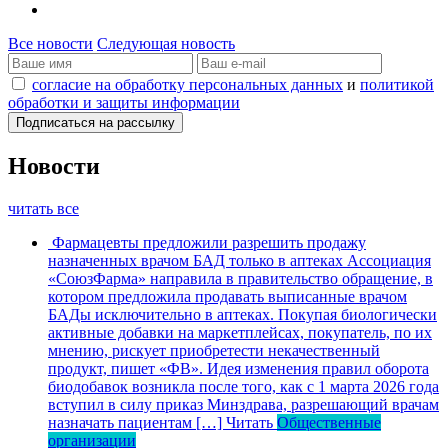
Все новости
Следующая новость
согласие на обработку персональных данных
и
политикой
обработки и защиты информации
Новости
читать все
Фармацевты предложили разрешить продажу
назначенных врачом БАД только в аптеках
Ассоциация
«СоюзФарма» направила в правительство обращение, в
котором предложила продавать выписанные врачом
БАДы исключительно в аптеках. Покупая биологически
активные добавки на маркетплейсах, покупатель, по их
мнению, рискует приобретести некачественный
продукт, пишет «ФВ». Идея изменения правил оборота
биодобавок возникла после того, как с 1 марта 2026 года
вступил в силу приказ Минздрава, разрешающий врачам
назначать пациентам […]
Читать
Общественные
организации