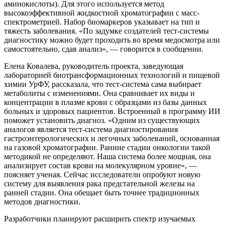
аминокислоты). Для этого используется метод
высокоэффективной жидкостной хроматографии с масс-
спектрометрией. Набор биомаркеров указывает на тип и
тяжесть заболевания. «По задумке создателей тест-системы
диагностику можно будет проходить во время медосмотра или
самостоятельно, сдав анализ», — говорится в сообщении.
Елена Ковалева, руководитель проекта, заведующая
лабораторией биотрансформационных технологий и пищевой
химии УрФУ, рассказала, что тест-система сама выбирает
метаболиты с изменениями. Она сравнивает их виды и
концентрации в плазме крови с образцами из базы данных
больных и здоровых пациентов. Встроенный в программу ИИ
поможет установить диагноз. «Одним из существующих
аналогов является тест-система диагностирования
гастроэнтерологических и легочных заболеваний, основанная
на газовой хроматографии. Ранние стадии онкологии такой
методикой не определяют. Наша система более мощная, она
анализирует состав крови на молекулярном уровне», —
поясняет ученая. Сейчас исследователи опробуют новую
систему для выявления рака предстательной железы на
ранней стадии. Она обещает быть точнее традиционных
методов диагностики.
Разработчики планируют расширить спектр изучаемых