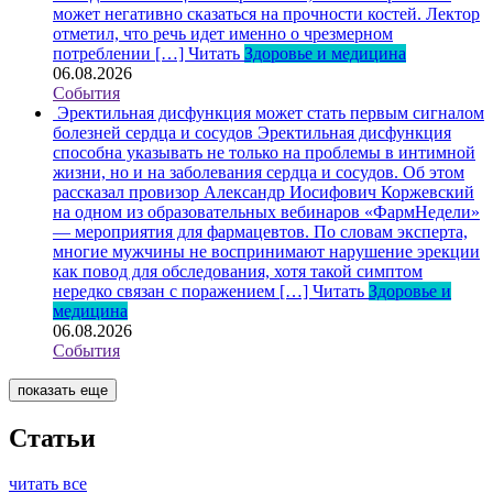
может негативно сказаться на прочности костей. Лектор
отметил, что речь идет именно о чрезмерном
потреблении […]
Читать
Здоровье и медицина
06.08.2026
События
Эректильная дисфункция может стать первым сигналом
болезней сердца и сосудов
Эректильная дисфункция
способна указывать не только на проблемы в интимной
жизни, но и на заболевания сердца и сосудов. Об этом
рассказал провизор Александр Иосифович Коржевский
на одном из образовательных вебинаров «ФармНедели»
— мероприятия для фармацевтов. По словам эксперта,
многие мужчины не воспринимают нарушение эрекции
как повод для обследования, хотя такой симптом
нередко связан с поражением […]
Читать
Здоровье и
медицина
06.08.2026
События
показать еще
Статьи
читать все