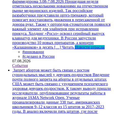
фарммедпрома 3.08-7.08.2026
Прошедшая неделя
отметилась несколькими новациями на отечественном
рынке медицинских изделий. Так российские
разработчики представили ортез-тренажер, который
помогает восстановить движения в пересаженной от
донора руке. Также у ортопедов-стоматологов появился
важный элемент для элайнеров при исправлении
прикуса. Холдинг «Росэл» освоил серийный выпуск
клавиатур для медтехники. В России запустили
производство 10 новых препаратов, а концерн
«Калашников» в десять […]
Читать
Новости отрасли
#инновации
#сделано в России
07.08.2026
События
Запрет абортов может быть связан с ростом
суицидальных мыслей у девушек-подростков
Введение
почти полного запрета на аборты в отдельных штатах
США может быть связано с ухудшением психического
здоровья девушек-подростков. К такому выводу пришли
исследователи, опубликовавшие результаты работы в
журнале JAMA Network Open. Ученые
проанализировали данные 338 тыс. американских
школьников 9–12 классов из 15 штатов за 2017–2023
годы. В анализ включили пять штатов, где после