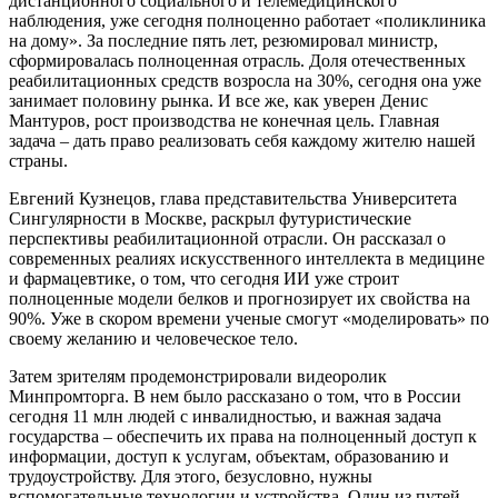
дистанционного социального и телемедицинского
наблюдения, уже сегодня полноценно работает «поликлиника
на дому». За последние пять лет, резюмировал министр,
сформировалась полноценная отрасль. Доля отечественных
реабилитационных средств возросла на 30%, сегодня она уже
занимает половину рынка. И все же, как уверен Денис
Мантуров, рост производства не конечная цель. Главная
задача – дать право реализовать себя каждому жителю нашей
страны.
Евгений Кузнецов, глава представительства Университета
Сингулярности в Москве, раскрыл футуристические
перспективы реабилитационной отрасли. Он рассказал о
современных реалиях искусственного интеллекта в медицине
и фармацевтике, о том, что сегодня ИИ уже строит
полноценные модели белков и прогнозирует их свойства на
90%. Уже в скором времени ученые смогут «моделировать» по
своему желанию и человеческое тело.
Затем зрителям продемонстрировали видеоролик
Минпромторга. В нем было рассказано о том, что в России
сегодня 11 млн людей с инвалидностью, и важная задача
государства – обеспечить их права на полноценный доступ к
информации, доступ к услугам, объектам, образованию и
трудоустройству. Для этого, безусловно, нужны
вспомогательные технологии и устройства. Один из путей,