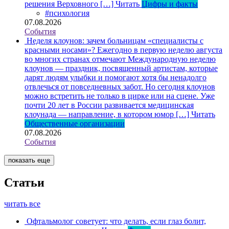
решения Верховного […]
Читать
Цифры и факты
#психология
07.08.2026
События
Неделя клоунов: зачем больницам «специалисты с
красными носами»?
Ежегодно в первую неделю августа
во многих странах отмечают Международную неделю
клоунов — праздник, посвященный артистам, которые
дарят людям улыбки и помогают хотя бы ненадолго
отвлечься от повседневных забот. Но сегодня клоунов
можно встретить не только в цирке или на сцене. Уже
почти 20 лет в России развивается медицинская
клоунада — направление, в котором юмор […]
Читать
Общественные организации
07.08.2026
События
показать еще
Статьи
читать все
Офтальмолог советует: что делать, если глаз болит,