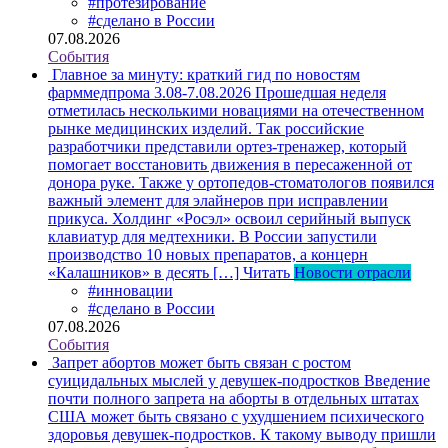
#протезирование
#сделано в России
07.08.2026
События
Главное за минуту: краткий гид по новостям
фарммедпрома 3.08-7.08.2026
Прошедшая неделя
отметилась несколькими новациями на отечественном
рынке медицинских изделий. Так российские
разработчики представили ортез-тренажер, который
помогает восстановить движения в пересаженной от
донора руке. Также у ортопедов-стоматологов появился
важный элемент для элайнеров при исправлении
прикуса. Холдинг «Росэл» освоил серийный выпуск
клавиатур для медтехники. В России запустили
производство 10 новых препаратов, а концерн
«Калашников» в десять […]
Читать
Новости отрасли
#инновации
#сделано в России
07.08.2026
События
Запрет абортов может быть связан с ростом
суицидальных мыслей у девушек-подростков
Введение
почти полного запрета на аборты в отдельных штатах
США может быть связано с ухудшением психического
здоровья девушек-подростков. К такому выводу пришли