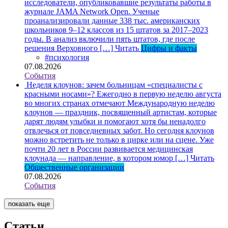
исследователи, опубликовавшие результаты работы в
журнале JAMA Network Open. Ученые
проанализировали данные 338 тыс. американских
школьников 9–12 классов из 15 штатов за 2017–2023
годы. В анализ включили пять штатов, где после
решения Верховного […]
Читать
Цифры и факты
#психология
07.08.2026
События
Неделя клоунов: зачем больницам «специалисты с
красными носами»?
Ежегодно в первую неделю августа
во многих странах отмечают Международную неделю
клоунов — праздник, посвященный артистам, которые
дарят людям улыбки и помогают хотя бы ненадолго
отвлечься от повседневных забот. Но сегодня клоунов
можно встретить не только в цирке или на сцене. Уже
почти 20 лет в России развивается медицинская
клоунада — направление, в котором юмор […]
Читать
Общественные организации
07.08.2026
События
показать еще
Статьи