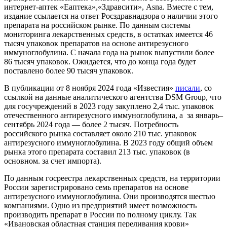
интернет-аптек «Еаптека»,«Здравсити», Asna. Вместе с тем,
издание ссылается на ответ Росздравнадзора о наличии этого
препарата на российском рынке. По данным системы
мониторинга лекарственных средств, в остатках имеется 46
тысяч упаковок препаратов на основе антирезусного
иммуноглобулина. С начала года на рынок выпустили более
86 тысяч упаковок. Ожидается, что до конца года будет
поставлено более 90 тысяч упаковок.
В публикации от 8 ноября 2024 года «Известия»
писали
, со
ссылкой на данные аналитического агентства DSM Group, что
для госучреждений в 2023 году закуплено 2,4 тыс. упаковок
отечественного антирезусного иммуноглобулина, а за январь–
сентябрь 2024 года — более 2 тысяч. Потребность
российского рынка составляет около 210 тыс. упаковок
антирезусного иммуноглобулина. В 2023 году общий объем
рынка этого препарата составил 213 тыс. упаковок (в
основном. за счет импорта).
По данным госреестра лекарственных средств, на территории
России зарегистрировано семь препаратов на основе
антирезусного иммуноглобулина. Они производятся шестью
компаниями. Одно из предприятий имеет возможность
производить препарат в России по полному циклу. Так
«Ивановская областная станция переливания крови»