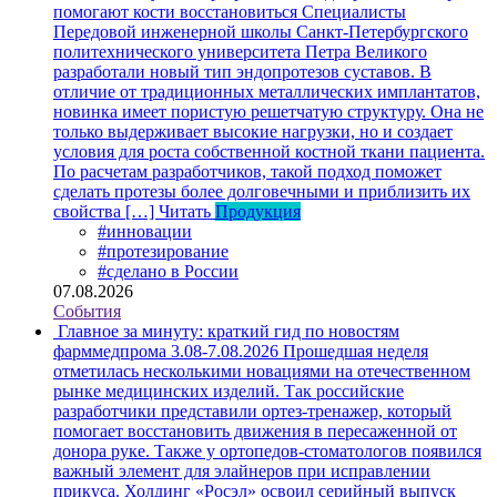
помогают кости восстановиться
Специалисты
Передовой инженерной школы Санкт-Петербургского
политехнического университета Петра Великого
разработали новый тип эндопротезов суставов. В
отличие от традиционных металлических имплантатов,
новинка имеет пористую решетчатую структуру. Она не
только выдерживает высокие нагрузки, но и создает
условия для роста собственной костной ткани пациента.
По расчетам разработчиков, такой подход поможет
сделать протезы более долговечными и приблизить их
свойства […]
Читать
Продукция
#инновации
#протезирование
#сделано в России
07.08.2026
События
Главное за минуту: краткий гид по новостям
фарммедпрома 3.08-7.08.2026
Прошедшая неделя
отметилась несколькими новациями на отечественном
рынке медицинских изделий. Так российские
разработчики представили ортез-тренажер, который
помогает восстановить движения в пересаженной от
донора руке. Также у ортопедов-стоматологов появился
важный элемент для элайнеров при исправлении
прикуса. Холдинг «Росэл» освоил серийный выпуск