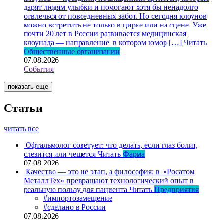
дарят людям улыбки и помогают хотя бы ненадолго
отвлечься от повседневных забот. Но сегодня клоунов
можно встретить не только в цирке или на сцене. Уже
почти 20 лет в России развивается медицинская
клоунада — направление, в котором юмор […]
Читать
Общественные организации
07.08.2026
События
показать еще
Статьи
читать все
Офтальмолог советует: что делать, если глаз болит,
слезится или чешется
Читать
Фарма
07.08.2026
Качество — это не этап, а философия: в «Росатом
МеталлТех» превращают технологический опыт в
реальную пользу для пациента
Читать
Предприятия
#импортозамещение
#сделано в России
07.08.2026