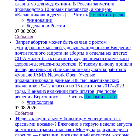
клавиатур для медтехники. В России запустили
производство 10 новых препаратов, а концерн
«Калашников» в десять […]
Читать
Новости отрасли
#инновации
#сделано в России
07.08.2026
События
Запрет абортов может быть связан с ростом
суицидальных мыслей у девушек-подростков
Введение
почти полного запрета на аборты в отдельных штатах
США может быть связано с ухудшением психического
здоровья девушек-подростков. К такому выводу пришли
исследователи, опубликовавшие результаты работы в
журнале JAMA Network Open. Ученые
проанализировали данные 338 тыс. американских
школьников 9–12 классов из 15 штатов за 2017–2023
годы. В анализ включили пять штатов, где после
решения Верховного […]
Читать
Цифры и факты
#психология
07.08.2026
События
Неделя клоунов: зачем больницам «специалисты с
красными носами»?
Ежегодно в первую неделю августа
во многих странах отмечают Международную неделю
клоунов — праздник, посвященный артистам, которые