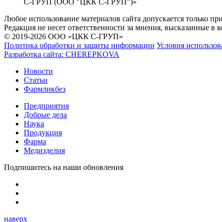
С-ГРУП (ООО "ЦКК С-ГРУП")»
Любое использование материалов сайта допускается только пр
Редакция не несет ответственности за мнения, высказанные в 
© 2019-2026 ООО «ЦКК С-ГРУП»
Политика обработки и защиты информации
Условия использов
Разработка сайта:
CHEREPKOVA
Новости
Статьи
Фармликбез
Предприятия
Добрые дела
Наука
Продукция
Фарма
Медизделия
Подпишитесь на наши обновления
наверх