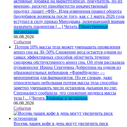
активные добавки на маркетплейсах, покупатель, по их
мнению, рискует приобретести некачественный
продукт, пишет «ФВ». Идея изменения правил оборота
биодобавок возникла после того, как с 1 марта 2026 года
вступил в силу приказ Минздрава, разрешающий врачам
назначать пациентам […]
Читать
Общественные
организации
06.08.2026
События
Потеря 10% массы тела может уменьшить проявления
апноэ сна на 30–50%
Снижение веса остается одним из
самых эффективных способов облегчить течение
синдрома обструктивного апноэ сна. Об этом рассказала
пульмонолог Ирина Сергеевна Добротина на одном из
образовательных вебинаров «ФармНедели» —
мероприятия для фармацевтов. По ее словам, даже
относительно небольшая потеря массы тела способна
заметно уменьшить число остановок дыхания во сне.
Специалист сообщила, что снижение индекса массы
тела […]
Читать
Здоровье и медицина
06.08.2026
События
Восемь чашек кофе в день могут увеличить риск