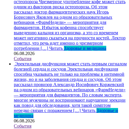
остеопороза
Чрезмерное употребление кофе может стать
одним из факторов риска остеопороза. Об этом
рассказал доктор фармацевтических наук Игорь
Борисович Яковлев на одном из образовательных
вебинаров «ФармНедели» — мероприятия для
фармацевтов. Избыток кофеина способствует
выведению кальция из организма, а это со временем
может негативно сказаться на прочности костей. Лектор
отметил, что речь идет именно о чрезмерном
потреблении […]
Читать
Здоровье и медицина
06.08.2026
События
Эректильная дисфункция может стать первым сигналом
болезней сердца и сосудов
Эректильная дисфункция
способна указывать не только на проблемы в интимной
жизни, но и на заболевания сердца и сосудов. Об этом
рассказал провизор Александр Иосифович Коржевский
на одном из образовательных вебинаров «ФармНедели»
— мероприятия для фармацевтов. По словам эксперта,
многие мужчины не воспринимают нарушение эрекции
как повод для обследования, хотя такой симптом
нередко связан с поражением […]
Читать
Здоровье и
медицина
06.08.2026
События