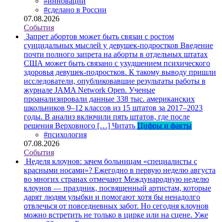
#инновации
#сделано в России
07.08.2026
События
Запрет абортов может быть связан с ростом
суицидальных мыслей у девушек-подростков
Введение
почти полного запрета на аборты в отдельных штатах
США может быть связано с ухудшением психического
здоровья девушек-подростков. К такому выводу пришли
исследователи, опубликовавшие результаты работы в
журнале JAMA Network Open. Ученые
проанализировали данные 338 тыс. американских
школьников 9–12 классов из 15 штатов за 2017–2023
годы. В анализ включили пять штатов, где после
решения Верховного […]
Читать
Цифры и факты
#психология
07.08.2026
События
Неделя клоунов: зачем больницам «специалисты с
красными носами»?
Ежегодно в первую неделю августа
во многих странах отмечают Международную неделю
клоунов — праздник, посвященный артистам, которые
дарят людям улыбки и помогают хотя бы ненадолго
отвлечься от повседневных забот. Но сегодня клоунов
можно встретить не только в цирке или на сцене. Уже