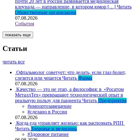
почти 20 лет в России развивается медицинская
клоунада — направление, в котором юмор […]
Читать
Общественные организации
07.08.2026
События
показать еще
Статьи
читать все
Офтальмолог советует: что делать, если глаз болит,
слезится или чешется
Читать
Фарма
07.08.2026
Качество — это не этап, а философия: в «Росатом
МеталлТех» превращают технологический опыт в
реальную пользу для пациента
Читать
Предприятия
#импортозамещение
#сделано в России
07.08.2026
Когда еда управляет жизнью: как распознать РПП
Читать
Здоровье и медицина
#Здоровое питание
06.08.2026