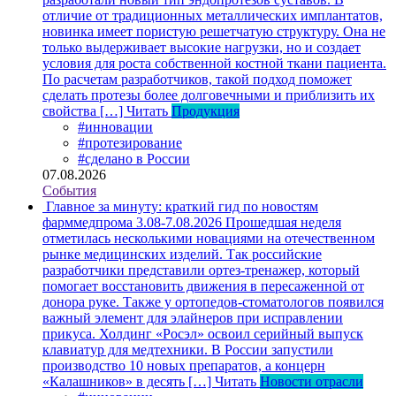
отличие от традиционных металлических имплантатов,
новинка имеет пористую решетчатую структуру. Она не
только выдерживает высокие нагрузки, но и создает
условия для роста собственной костной ткани пациента.
По расчетам разработчиков, такой подход поможет
сделать протезы более долговечными и приблизить их
свойства […]
Читать
Продукция
#инновации
#протезирование
#сделано в России
07.08.2026
События
Главное за минуту: краткий гид по новостям
фарммедпрома 3.08-7.08.2026
Прошедшая неделя
отметилась несколькими новациями на отечественном
рынке медицинских изделий. Так российские
разработчики представили ортез-тренажер, который
помогает восстановить движения в пересаженной от
донора руке. Также у ортопедов-стоматологов появился
важный элемент для элайнеров при исправлении
прикуса. Холдинг «Росэл» освоил серийный выпуск
клавиатур для медтехники. В России запустили
производство 10 новых препаратов, а концерн
«Калашников» в десять […]
Читать
Новости отрасли